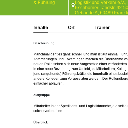
& Führung
Logistik und Verkehr e.V.,
Eschborner Landstr. 42-50
Gebäude A, 60489 Frankfu
Inhalte
Ort
Trainer
Beschreibung
Manchmal geht es ganz schnell und man ist auf einmal Führu
Anforderungen und Erwartungen machen die Übernahme von 
neuen Rolle sehen sich neue Vorgesetzte einer veränderten S
in eine neue Beziehung zum Umfeld, zu Mitarbeitern, Kollege
jene (angehende) Führungskräfte, die innerhalb eines best
andere Kollegen zum Vorgesetzten werden. Der Rollenüberga
einfacher ablaufen.
Zielgruppe
Mitarbeiter in der Speditions- und Logistikbranche, die seit
solche vorbereiten.
Überblick