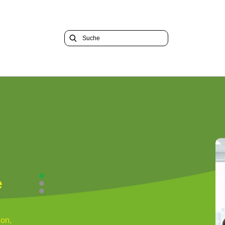
e
on,