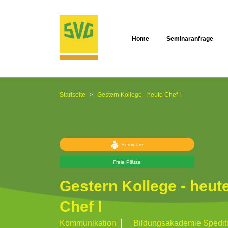
Home
Seminaranfrage
Startseite
Gestern Kollege - heute Chef I
Seminare
Freie Plätze
Gestern Kollege - heut
Chef I
Kommunikation
Bildungsakademie Spediti