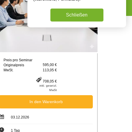
Schließen
Preis pro Seminar
595,00 €
Originalpreis
MwSt.
113,05 €
708,05 €
inkl. gesetzl.
MwSt
In den Warenkorb
03.12.2026
1 Tag