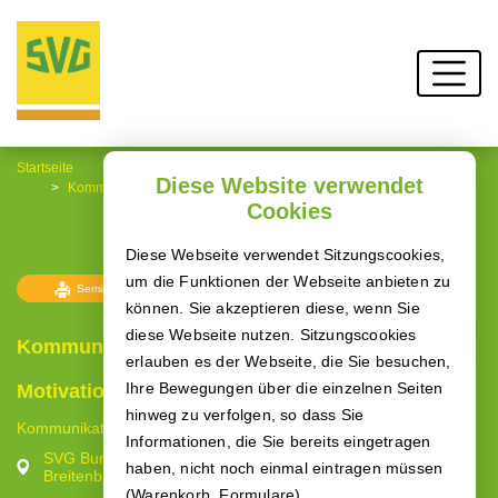
Startseite
Diese Website verwendet
Kommunikation & Führung – Teil II: Konflikte, Motivation & Stress
Cookies
souverän meistern
Diese Webseite verwendet Sitzungscookies,
um die Funktionen der Webseite anbieten zu
Seminare
Freie Plätze
können. Sie akzeptieren diese, wenn Sie
diese Webseite nutzen. Sitzungscookies
Kommunikation & Führung – Teil II: Konflikte,
erlauben es der Webseite, die Sie besuchen,
Ihre Bewegungen über die einzelnen Seiten
Motivation & Stress souverän meistern
hinweg zu verfolgen, so dass Sie
Kommunikation & Führung
Informationen, die Sie bereits eingetragen
SVG Bundes-Zentralgenossenschaft Straßenverkehr eG,
haben, nicht noch einmal eintragen müssen
Breitenbachstraße 1, 60487 Frankfurt am Main
(Warenkorb, Formulare).